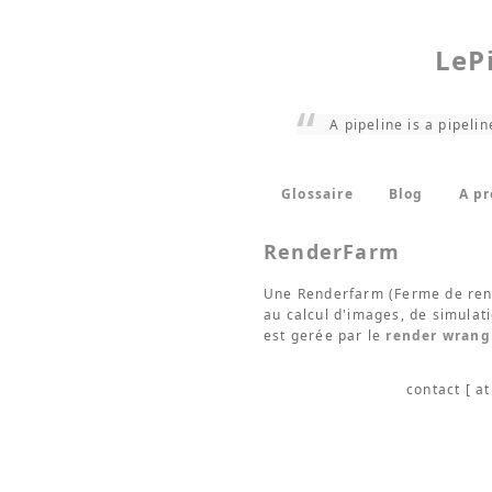
LeP
A pipeline is a pipelin
Glossaire
Blog
A p
RenderFarm
Une Renderfarm (Ferme de rend
au calcul d'images, de simulat
est gerée par le
render wrang
contact [ at