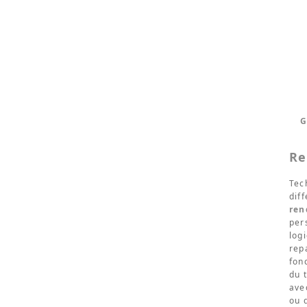
G
Re
Tec
dif
ren
per
log
rep
fon
du 
ave
ou 