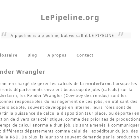
LePipeline.org
A pipeline is a pipeline, but we call it LE PIPELINE
lossaire
Blog
A propos
Contact
nder Wrangler
hnicien chargé de gerer les calculs de la
renderfarm
. Lorsque les
férents départements envoient beaucoup de jobs (calculs) sur la
derfarm
, les Render Wrangler (Cow-boy des rendus) sont les
sonnes responsables du management de ces jobs, en utilisant des
iciels adapte, souvent développé en interne, leurs rôles sont de
artir la puissance de calcul a disposition (sur place, ou déporté) en
ction de divers caractéristique, comme des priorités de production
temps de calcul anormale d'un job. Ils sont amenés à communiquer
c différents départements comme celui de l'expéditeur du job, des
de la R&D. De plus ils leur sont souvent demande par la production