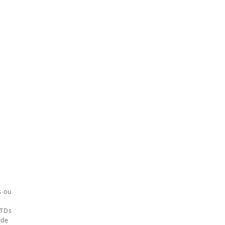
s ou
 TDs
 de