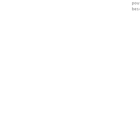
pouv
bes