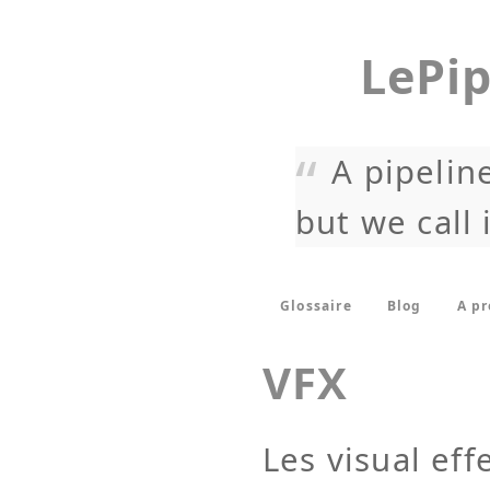
LePip
A pipeline
but we call 
Glossaire
Blog
A p
VFX
Les visual eff