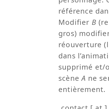
référence dan
Modifier
B
(re
gros) modifie
réouverture (
dans l’animati
supprimé et/o
scène
A
ne ser
entièrement.
contact [ at ]