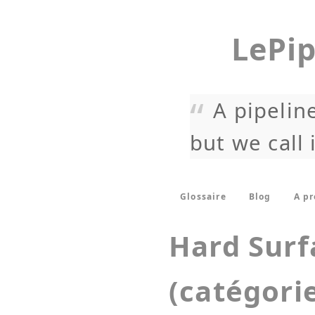
LePip
A pipeline
but we call 
Glossaire
Blog
A p
Hard Surf
(catégori